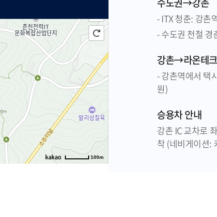
수도권→강촌
- ITX 청춘: 강촌
- 수도권 천철 경
강촌→라온테
- 강촌역에서 택시
원)
승용차 안내
강촌 IC 교차로 
착 (네비게이션:
100m